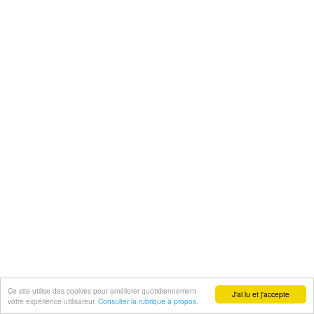
Ce site utilise des cookies pour améliorer quotidiennement
J'ai lu et j'accepte
votre expérience utilisateur.
Consulter la rubrique à propos.