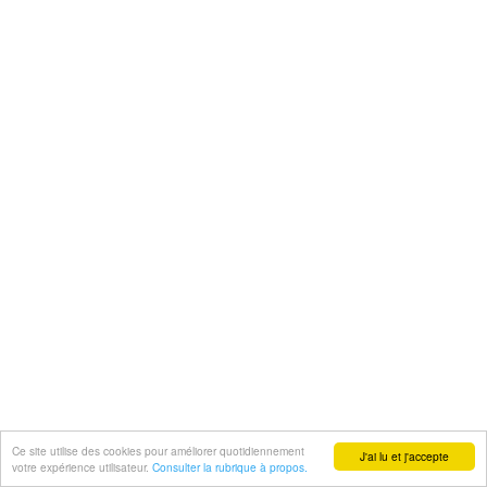
Ce site utilise des cookies pour améliorer quotidiennement
J'ai lu et j'accepte
votre expérience utilisateur.
Consulter la rubrique à propos.