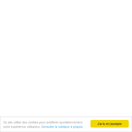
Ce site utilise des cookies pour améliorer quotidiennement
J'ai lu et j'accepte
votre expérience utilisateur.
Consulter la rubrique à propos.