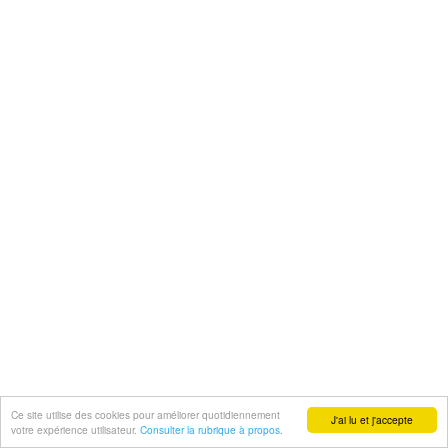
Ce site utilise des cookies pour améliorer quotidiennement
J'ai lu et j'accepte
votre expérience utilisateur.
Consulter la rubrique à propos.