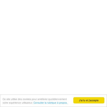
Ce site utilise des cookies pour améliorer quotidiennement
J'ai lu et j'accepte
votre expérience utilisateur.
Consulter la rubrique à propos.