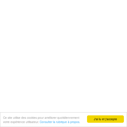
Ce site utilise des cookies pour améliorer quotidiennement
J'ai lu et j'accepte
votre expérience utilisateur.
Consulter la rubrique à propos.