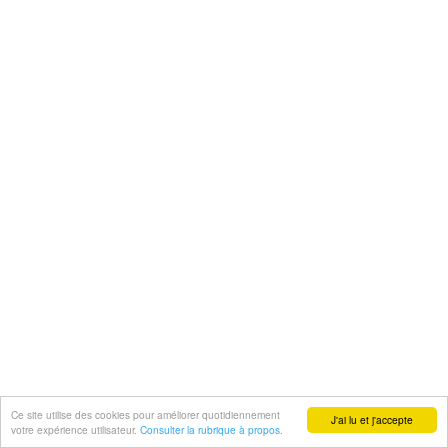
Ce site utilise des cookies pour améliorer quotidiennement
J'ai lu et j'accepte
votre expérience utilisateur.
Consulter la rubrique à propos.