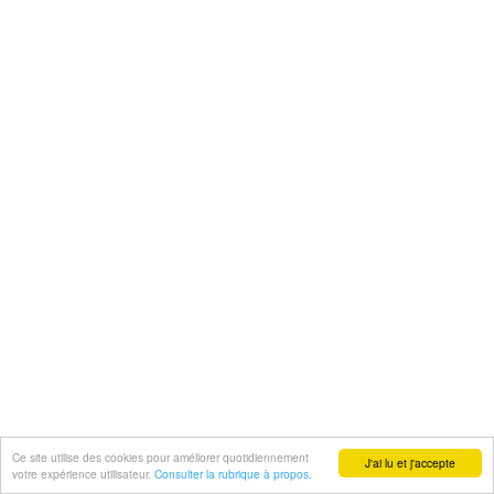
Ce site utilise des cookies pour améliorer quotidiennement
J'ai lu et j'accepte
votre expérience utilisateur.
Consulter la rubrique à propos.