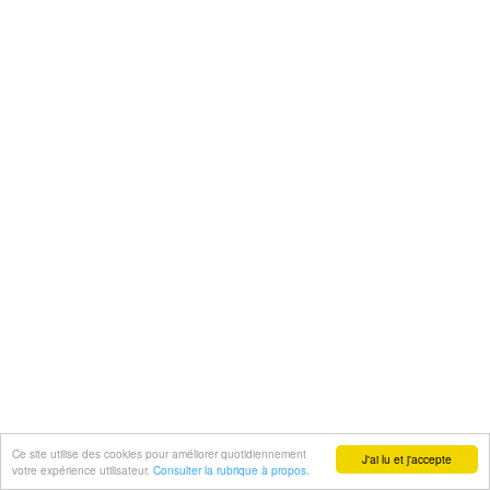
Ce site utilise des cookies pour améliorer quotidiennement
J'ai lu et j'accepte
votre expérience utilisateur.
Consulter la rubrique à propos.