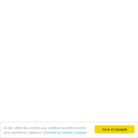
Ce site utilise des cookies pour améliorer quotidiennement
J'ai lu et j'accepte
votre expérience utilisateur.
Consulter la rubrique à propos.