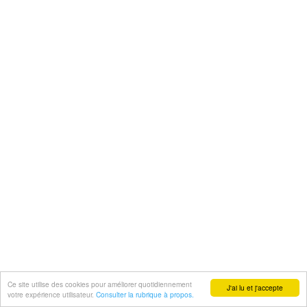
Ce site utilise des cookies pour améliorer quotidiennement
J'ai lu et j'accepte
votre expérience utilisateur.
Consulter la rubrique à propos.