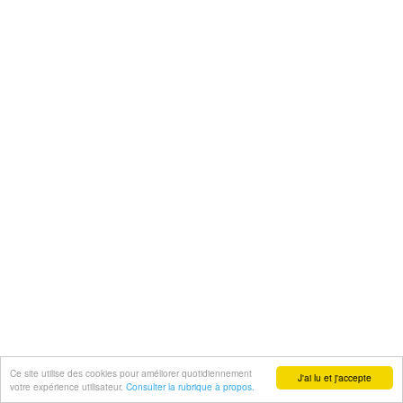
Ce site utilise des cookies pour améliorer quotidiennement
J'ai lu et j'accepte
votre expérience utilisateur.
Consulter la rubrique à propos.