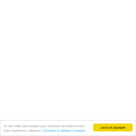
Ce site utilise des cookies pour améliorer quotidiennement
J'ai lu et j'accepte
votre expérience utilisateur.
Consulter la rubrique à propos.