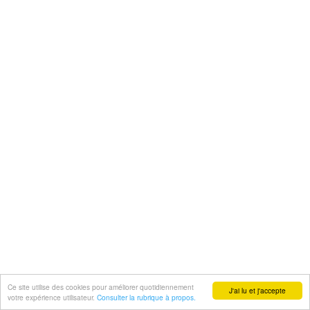
Ce site utilise des cookies pour améliorer quotidiennement
J'ai lu et j'accepte
votre expérience utilisateur.
Consulter la rubrique à propos.