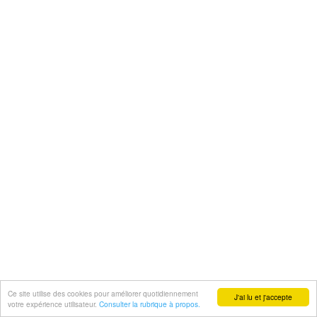
Ce site utilise des cookies pour améliorer quotidiennement
J'ai lu et j'accepte
votre expérience utilisateur.
Consulter la rubrique à propos.