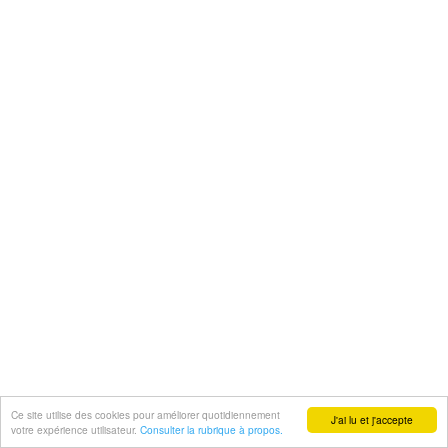
Ce site utilise des cookies pour améliorer quotidiennement
J'ai lu et j'accepte
votre expérience utilisateur.
Consulter la rubrique à propos.