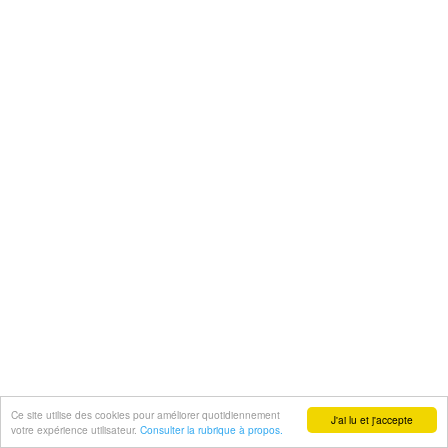
Ce site utilise des cookies pour améliorer quotidiennement
J'ai lu et j'accepte
votre expérience utilisateur.
Consulter la rubrique à propos.