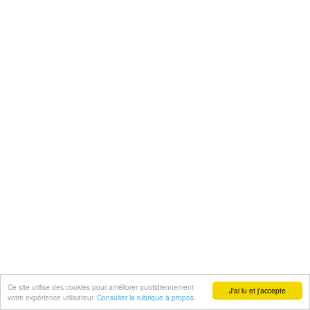
Ce site utilise des cookies pour améliorer quotidiennement
J'ai lu et j'accepte
votre expérience utilisateur.
Consulter la rubrique à propos.