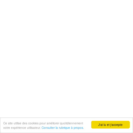
Ce site utilise des cookies pour améliorer quotidiennement
J'ai lu et j'accepte
votre expérience utilisateur.
Consulter la rubrique à propos.