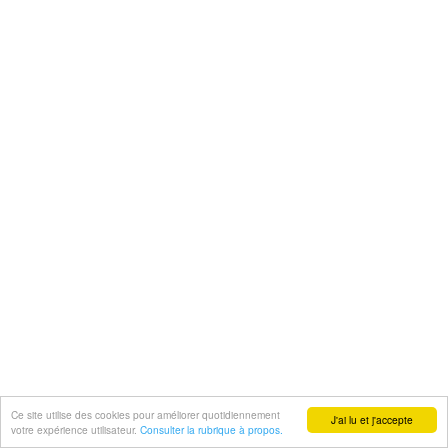
Ce site utilise des cookies pour améliorer quotidiennement
J'ai lu et j'accepte
votre expérience utilisateur.
Consulter la rubrique à propos.