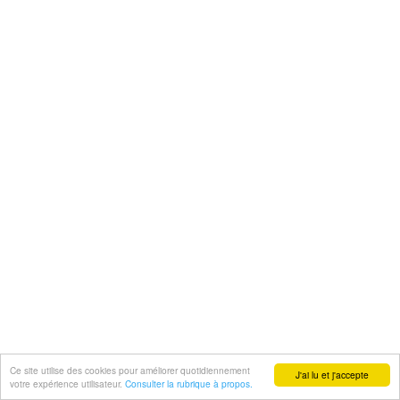
Ce site utilise des cookies pour améliorer quotidiennement
J'ai lu et j'accepte
votre expérience utilisateur.
Consulter la rubrique à propos.