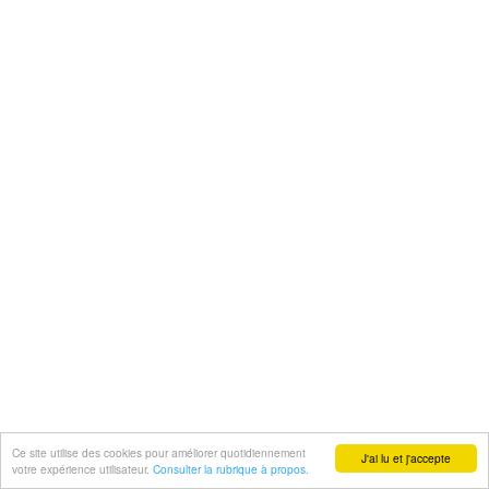
Ce site utilise des cookies pour améliorer quotidiennement
J'ai lu et j'accepte
votre expérience utilisateur.
Consulter la rubrique à propos.