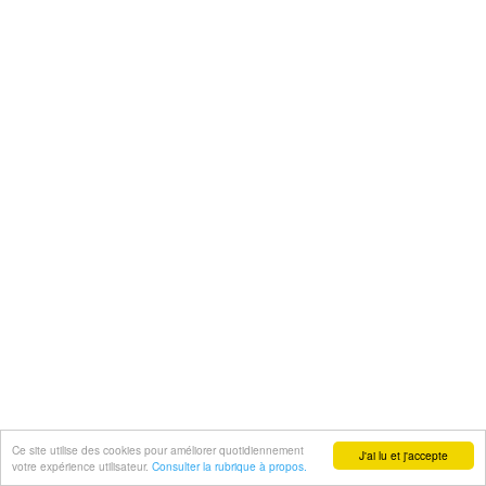
Ce site utilise des cookies pour améliorer quotidiennement
J'ai lu et j'accepte
votre expérience utilisateur.
Consulter la rubrique à propos.