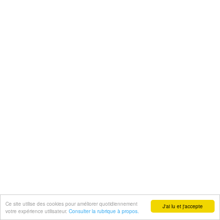
Ce site utilise des cookies pour améliorer quotidiennement
J'ai lu et j'accepte
votre expérience utilisateur.
Consulter la rubrique à propos.