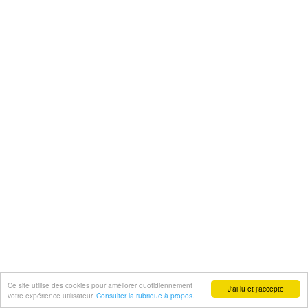
Ce site utilise des cookies pour améliorer quotidiennement
J'ai lu et j'accepte
votre expérience utilisateur.
Consulter la rubrique à propos.