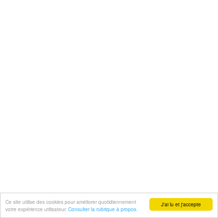
Ce site utilise des cookies pour améliorer quotidiennement
J'ai lu et j'accepte
votre expérience utilisateur.
Consulter la rubrique à propos.