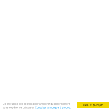
Ce site utilise des cookies pour améliorer quotidiennement
J'ai lu et j'accepte
votre expérience utilisateur.
Consulter la rubrique à propos.