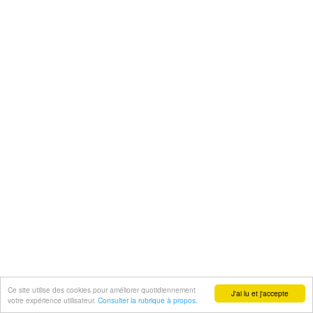
Ce site utilise des cookies pour améliorer quotidiennement
J'ai lu et j'accepte
votre expérience utilisateur.
Consulter la rubrique à propos.