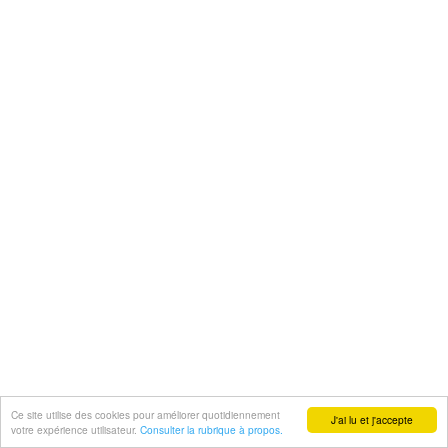
Ce site utilise des cookies pour améliorer quotidiennement
J'ai lu et j'accepte
votre expérience utilisateur.
Consulter la rubrique à propos.