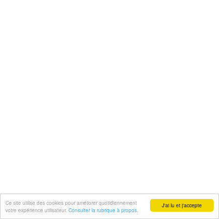
Ce site utilise des cookies pour améliorer quotidiennement
J'ai lu et j'accepte
votre expérience utilisateur.
Consulter la rubrique à propos.