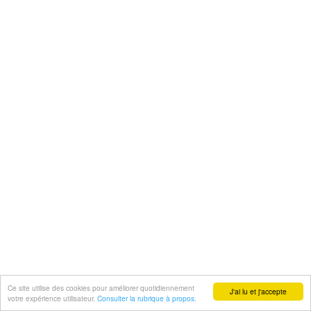
Ce site utilise des cookies pour améliorer quotidiennement
J'ai lu et j'accepte
votre expérience utilisateur.
Consulter la rubrique à propos.