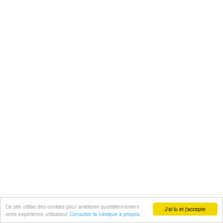
Ce site utilise des cookies pour améliorer quotidiennement
J'ai lu et j'accepte
votre expérience utilisateur.
Consulter la rubrique à propos.