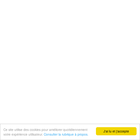
Ce site utilise des cookies pour améliorer quotidiennement
J'ai lu et j'accepte
votre expérience utilisateur.
Consulter la rubrique à propos.