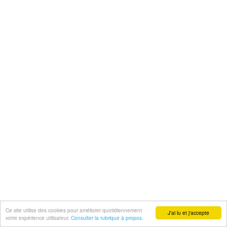
Ce site utilise des cookies pour améliorer quotidiennement
J'ai lu et j'accepte
votre expérience utilisateur.
Consulter la rubrique à propos.