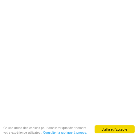
Ce site utilise des cookies pour améliorer quotidiennement
J'ai lu et j'accepte
votre expérience utilisateur.
Consulter la rubrique à propos.