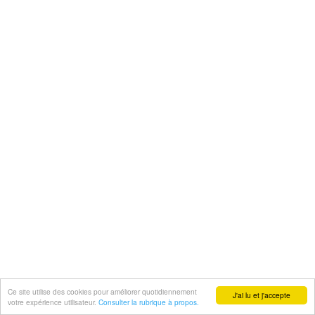
Ce site utilise des cookies pour améliorer quotidiennement
J'ai lu et j'accepte
votre expérience utilisateur.
Consulter la rubrique à propos.