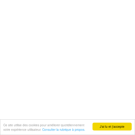
Ce site utilise des cookies pour améliorer quotidiennement
J'ai lu et j'accepte
votre expérience utilisateur.
Consulter la rubrique à propos.