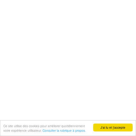
Ce site utilise des cookies pour améliorer quotidiennement
J'ai lu et j'accepte
votre expérience utilisateur.
Consulter la rubrique à propos.