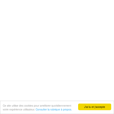
Ce site utilise des cookies pour améliorer quotidiennement
J'ai lu et j'accepte
votre expérience utilisateur.
Consulter la rubrique à propos.