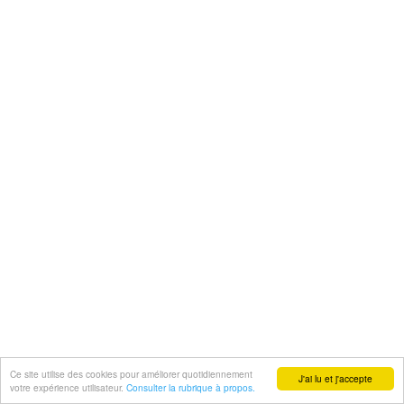
Ce site utilise des cookies pour améliorer quotidiennement
J'ai lu et j'accepte
votre expérience utilisateur.
Consulter la rubrique à propos.