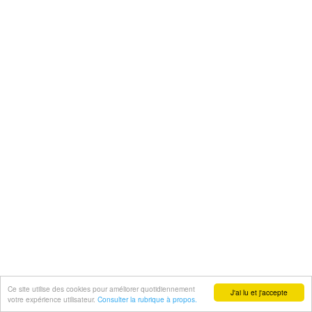
Ce site utilise des cookies pour améliorer quotidiennement
J'ai lu et j'accepte
votre expérience utilisateur.
Consulter la rubrique à propos.