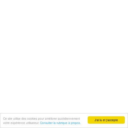
Ce site utilise des cookies pour améliorer quotidiennement
J'ai lu et j'accepte
votre expérience utilisateur.
Consulter la rubrique à propos.