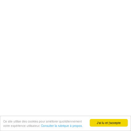
Ce site utilise des cookies pour améliorer quotidiennement
J'ai lu et j'accepte
votre expérience utilisateur.
Consulter la rubrique à propos.