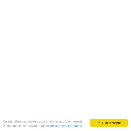
Ce site utilise des cookies pour améliorer quotidiennement
J'ai lu et j'accepte
votre expérience utilisateur.
Consulter la rubrique à propos.