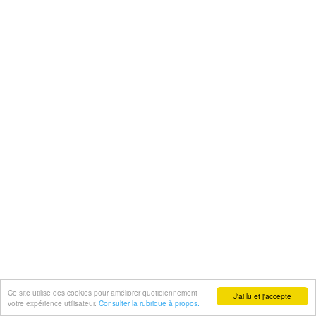
Ce site utilise des cookies pour améliorer quotidiennement
J'ai lu et j'accepte
votre expérience utilisateur.
Consulter la rubrique à propos.