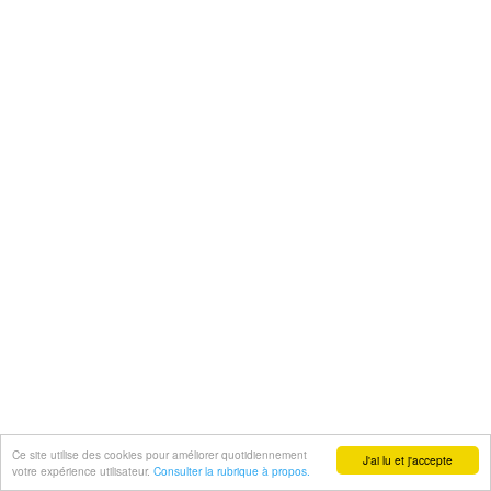
Ce site utilise des cookies pour améliorer quotidiennement
J'ai lu et j'accepte
votre expérience utilisateur.
Consulter la rubrique à propos.