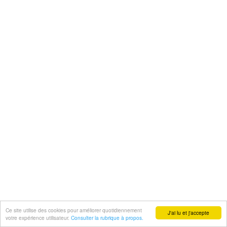
Ce site utilise des cookies pour améliorer quotidiennement
J'ai lu et j'accepte
votre expérience utilisateur.
Consulter la rubrique à propos.