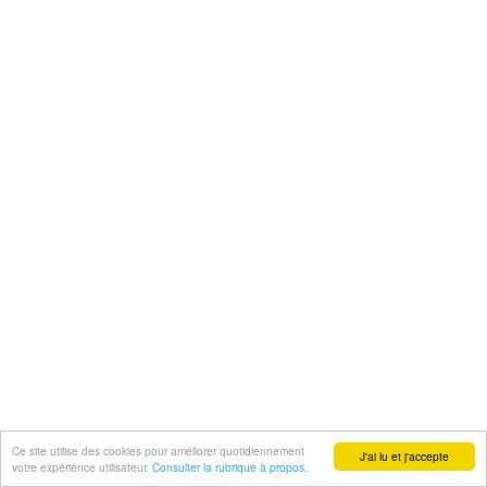
Ce site utilise des cookies pour améliorer quotidiennement
J'ai lu et j'accepte
votre expérience utilisateur.
Consulter la rubrique à propos.