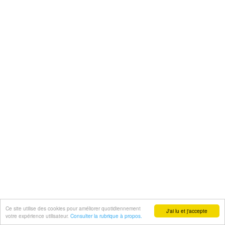
Ce site utilise des cookies pour améliorer quotidiennement
J'ai lu et j'accepte
votre expérience utilisateur.
Consulter la rubrique à propos.