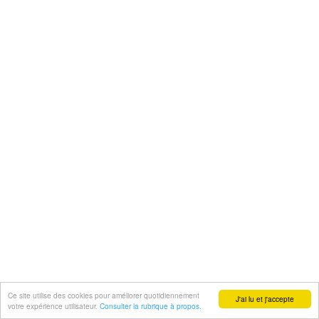
Ce site utilise des cookies pour améliorer quotidiennement
J'ai lu et j'accepte
votre expérience utilisateur.
Consulter la rubrique à propos.